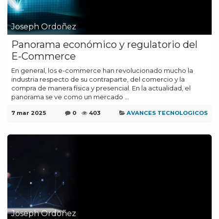
Joseph Ordoñez
Panorama económico y regulatorio del
E-Commerce
En general, los e-commerce han revolucionado mucho la
industria respecto de su contraparte, del comercio y la
compra de manera física y presencial. En la actualidad, el
panorama se ve como un mercado ...
7 mar 2025
0
403
AVANCES TECNOLOGICOS
Joseph Ordoñez