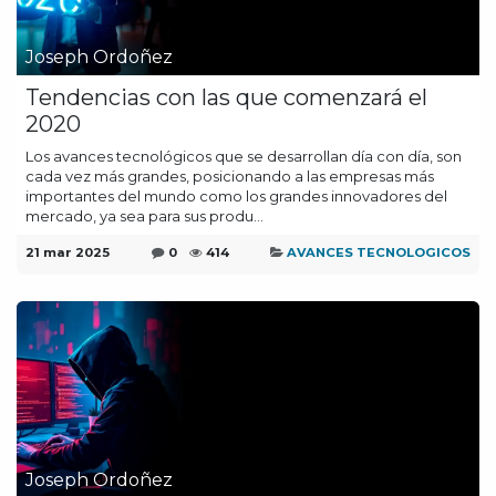
Joseph Ordoñez
Tendencias con las que comenzará el
2020
Los avances tecnológicos que se desarrollan día con día, son
cada vez más grandes, posicionando a las empresas más
importantes del mundo como los grandes innovadores del
mercado, ya sea para sus produ...
21 mar 2025
0
414
AVANCES TECNOLOGICOS
Joseph Ordoñez