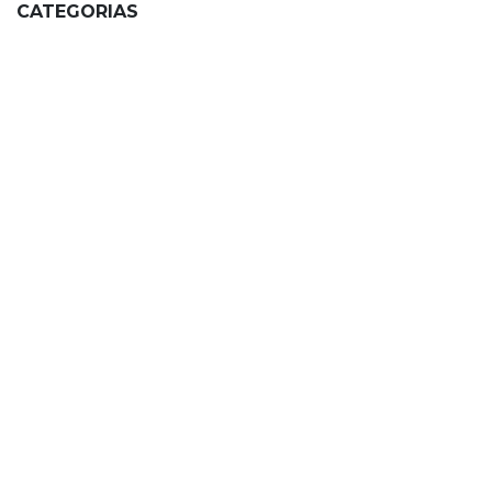
CATEGORIAS
PRINCIPALES
ARTICULOS ESPECIALES
AVANCES TECNOLOGICOS
DATOS INTERESANTES
MÉXICO VS EL MUNDO
RIESGOS TECNOLOGICOS
CASOS DE EXITO
SIN CATEGORIA
Viaje
ARCHIVO