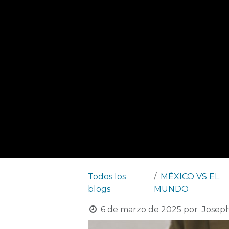
Todos los
MÉXICO VS EL
blogs
MUNDO
6 de marzo de 2025
por
Josep