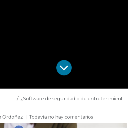
¿Software de seguridad o de entretenimiento?
h Ordoñez
| Todavía no hay comentarios