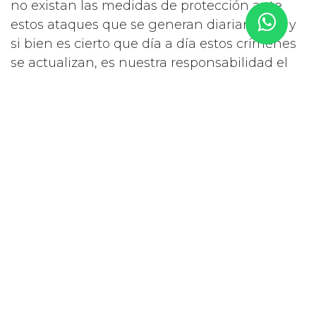
no existan las medidas de protección ante
estos ataques que se generan diariamente y
si bien es cierto que día a día estos crímenes
se actualizan, es nuestra responsabilidad el
actuar para que, en caso de que nos llegue a
suceder, no sólo lamentemos la pérdida de
nuestros datos, sino que tengamos las
soluciones y un plan de acción ante cualquier
circunstancia.
en
PRINCIPALES
Joseph Ordoñez
12 de marzo de 2025
COMPARTIR