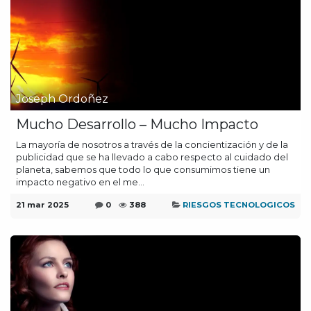
Joseph Ordoñez
Mucho Desarrollo – Mucho Impacto
La mayoría de nosotros a través de la concientización y de la
publicidad que se ha llevado a cabo respecto al cuidado del
planeta, sabemos que todo lo que consumimos tiene un
impacto negativo en el me...
21 mar 2025
0
388
RIESGOS TECNOLOGICOS