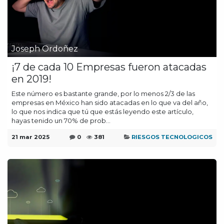
Joseph Ordoñez
¡7 de cada 10 Empresas fueron atacadas
en 2019!
Este número es bastante grande, por lo menos 2/3 de las
empresas en México han sido atacadas en lo que va del año,
lo que nos indica que tú que estás leyendo este artículo,
hayas tenido un 70% de prob...
21 mar 2025
0
381
RIESGOS TECNOLOGICOS