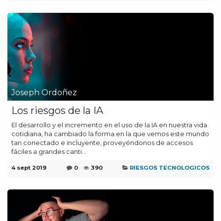
Joseph Ordoñez
Los riesgos de la IA
El desarrollo y el incremento en el uso de la IA en nuestra vida
cotidiana, ha cambiado la forma en la que vemos este mundo
tan conectado e incluyente, proveyéndonos de accesos
fáciles a grandes canti...
4 sept 2019
0
390
RIESGOS TECNOLOGICOS